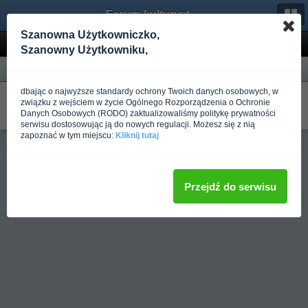
Forum-kulturystyka.pl
Szanowna Użytkowniczko,
Wyniki wyszukiwania
Szanowny Użytkowniku,
Forum
dbając o najwyższe standardy ochrony Twoich danych osobowych, w
Trudne początki
związku z wejściem w życie Ogólnego Rozporządzenia o Ochronie
W Trening dla początkujących
Danych Osobowych (RODO) zaktualizowaliśmy politykę prywatności
Napisano
Ponad rok temu
przez Maksym Riznyk
serwisu dostosowując ją do nowych regulacji. Możesz się z nią
zapoznać w tym miejscu:
Kliknij tutaj
Pełna wersja
Przejdź do serwisu