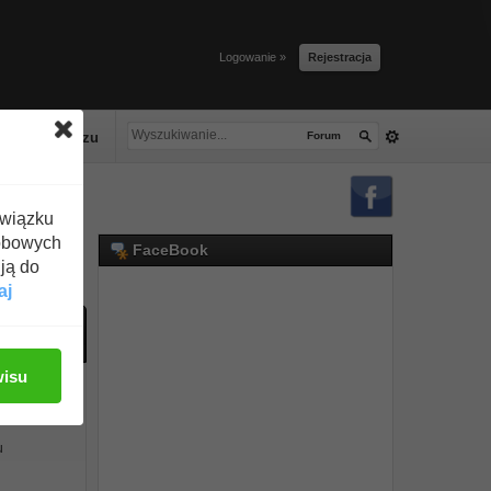
Logowanie »
Rejestracja
lacze tłuszczu
Forum
związku
obowych
FaceBook
ją do
aj
o
wisu
u