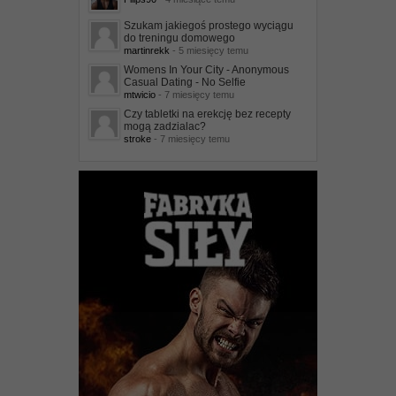
Szukam jakiegoś prostego wyciągu
do treningu domowego
martinrekk
- 5 miesięcy temu
Womens In Your City - Anonymous
Casual Dating - No Selfie
mtwicio
- 7 miesięcy temu
Czy tabletki na erekcję bez recepty
mogą zadzialac?
stroke
- 7 miesięcy temu