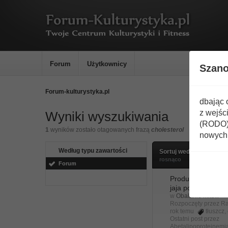
Forum
Użytkownicy
Szan
Forum-kulturystyka.pl
dbając 
z wejśc
Wyniki wyszukiwania
(RODO) 
1
wyników zostało otagowanych frazą
cholesterol
nowych 
Według typu zawartości
Sortuj według
ostatni
rosnąco
Forum
Produkty tłuszczo
jaja podnoszą poz
w
Obalanie mitów
Rozpoczęty przez
Ra
rok temu
tłuszcz
,
Ostatni post przez
Abetalipoproteinemi