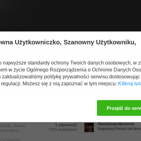
Wyświetl nową zawartość
Spa
owna Użytkowniczko,
Szanowny Użytkowniku,
o najwyższe standardy ochrony Twoich danych osobowych, w 
iem w życie Ogólnego Rozporządzenia o Ochronie Danych Os
zaktualizowaliśmy politykę prywatności serwisu dostosowując 
regulacji. Możesz się z nią zapoznać w tym miejscu:
Kliknij tut
Sortuj
ej aktualizacji
Tytuł
Odpowiedzi
Wyświetlenia
malejąc
Przejdź do ser
we takie jak
iom choles...
Abetalipoproteinemia
1 odpowiedź
fał Mu.
, Ponad
Napisany Ponad rok tem
7555 wyświetleń
cholesterol
a
,
Ponad rok