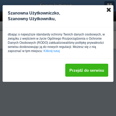
Forum-kulturystyka.pl
Szanowna Użytkowniczko,
Wyniki wyszukiwania
Szanowny Użytkowniku,
Forum
dbając o najwyższe standardy ochrony Twoich danych osobowych, w
Trening kalinistyczny + dieta na mase
związku z wejściem w życie Ogólnego Rozporządzenia o Ochronie
W Street Workout i Kalistenika
Danych Osobowych (RODO) zaktualizowaliśmy politykę prywatności
Napisano
Ponad rok temu
przez Maksym Riznyk
serwisu dostosowując ją do nowych regulacji. Możesz się z nią
zapoznać w tym miejscu:
Kliknij tutaj
Pełna wersja
Przejdź do serwisu