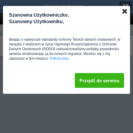
Forum-kulturystyka.pl
Szanowna Użytkowniczko,
Wyniki wyszukiwania
Szanowny Użytkowniku,
Forum
dbając o najwyższe standardy ochrony Twoich danych osobowych, w
Plan treningowy do oceny
związku z wejściem w życie Ogólnego Rozporządzenia o Ochronie
W Trening dla początkujących
Danych Osobowych (RODO) zaktualizowaliśmy politykę prywatności
Napisano
Ponad rok temu
przez Haroldek48
serwisu dostosowując ją do nowych regulacji. Możesz się z nią
zapoznać w tym miejscu:
Kliknij tutaj
Pełna wersja
Przejdź do serwisu