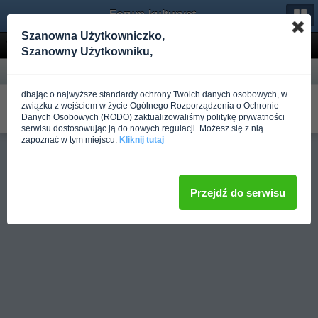
Forum-kulturystyka.pl
Szanowna Użytkowniczko,
Wyniki wyszukiwania
Szanowny Użytkowniku,
Forum
dbając o najwyższe standardy ochrony Twoich danych osobowych, w
Pierwsze kroki
związku z wejściem w życie Ogólnego Rozporządzenia o Ochronie
W Trening dla średniozaawansowanych
Danych Osobowych (RODO) zaktualizowaliśmy politykę prywatności
Napisano
Ponad rok temu
przez mocsilamotywacja
serwisu dostosowując ją do nowych regulacji. Możesz się z nią
zapoznać w tym miejscu:
Kliknij tutaj
Pełna wersja
Przejdź do serwisu