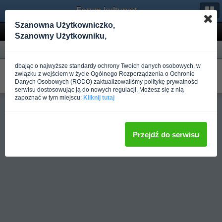
Forum-kulturystyka.pl
Szanowna Użytkowniczko,
Wyniki wyszukiwania
Szanowny Użytkowniku,
Forum
dbając o najwyższe standardy ochrony Twoich danych osobowych, w
Jaki wybrać cel
związku z wejściem w życie Ogólnego Rozporządzenia o Ochronie
W Trening dla początkujących
Danych Osobowych (RODO) zaktualizowaliśmy politykę prywatności
Napisano
Ponad rok temu
przez Maksym Riznyk
serwisu dostosowując ją do nowych regulacji. Możesz się z nią
zapoznać w tym miejscu:
Kliknij tutaj
Pełna wersja
Przejdź do serwisu