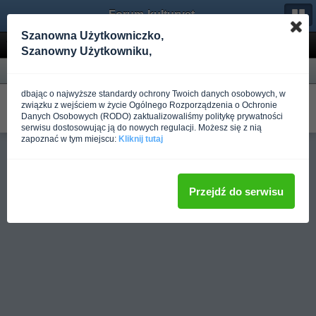
Forum-kulturystyka.pl
Szanowna Użytkowniczko,
Wyniki wyszukiwania
Szanowny Użytkowniku,
Forum
dbając o najwyższe standardy ochrony Twoich danych osobowych, w
Obciążenia do siłowni, które wybrać?
związku z wejściem w życie Ogólnego Rozporządzenia o Ochronie
W Sprzęt do siłowni
Danych Osobowych (RODO) zaktualizowaliśmy politykę prywatności
Napisano
Ponad rok temu
przez Dhuza
serwisu dostosowując ją do nowych regulacji. Możesz się z nią
zapoznać w tym miejscu:
Kliknij tutaj
Pełna wersja
Przejdź do serwisu