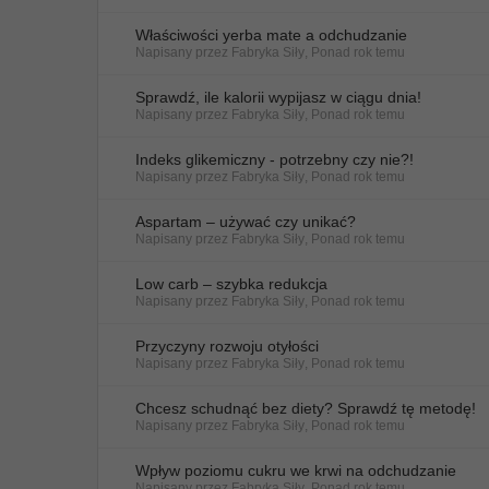
Właściwości yerba mate a odchudzanie
Napisany przez
Fabryka Siły
,
Ponad rok temu
Sprawdź, ile kalorii wypijasz w ciągu dnia!
Napisany przez
Fabryka Siły
,
Ponad rok temu
Indeks glikemiczny - potrzebny czy nie?!
Napisany przez
Fabryka Siły
,
Ponad rok temu
Aspartam – używać czy unikać?
Napisany przez
Fabryka Siły
,
Ponad rok temu
Low carb – szybka redukcja
Napisany przez
Fabryka Siły
,
Ponad rok temu
Przyczyny rozwoju otyłości
Napisany przez
Fabryka Siły
,
Ponad rok temu
Chcesz schudnąć bez diety? Sprawdź tę metodę!
Napisany przez
Fabryka Siły
,
Ponad rok temu
Wpływ poziomu cukru we krwi na odchudzanie
Napisany przez
Fabryka Siły
,
Ponad rok temu