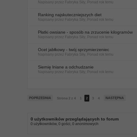
Napisany przez
Fabryka Siły
,
Ponad rok temu
Ranking najskuteczniejszych diet
Napisany przez
Fabryka Siły
,
Ponad rok temu
Płatki owsiane - sposób na zrzucenie kilogramów
Napisany przez
Fabryka Siły
,
Ponad rok temu
Ocet jabłkowy - twój sprzymierzeniec
Napisany przez
Fabryka Siły
,
Ponad rok temu
Siemię lniane a odchudzanie
Napisany przez
Fabryka Siły
,
Ponad rok temu
POPRZEDNIA
NASTĘPNA
Strona 2 z 4
1
2
3
4
0 użytkowników przeglądających to forum
0 użytkowników, 0 gości, 0 anonimowych