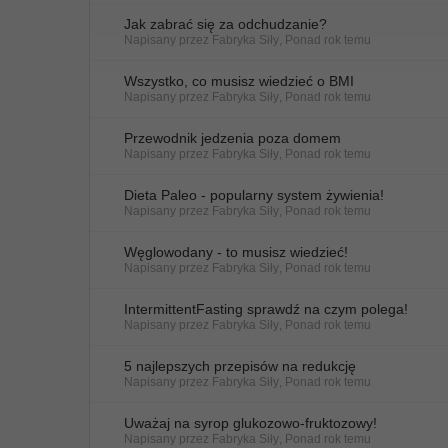
Jak zabrać się za odchudzanie?
Napisany przez
Fabryka Siły
,
Ponad rok temu
Wszystko, co musisz wiedzieć o BMI
Napisany przez
Fabryka Siły
,
Ponad rok temu
Przewodnik jedzenia poza domem
Napisany przez
Fabryka Siły
,
Ponad rok temu
Dieta Paleo - popularny system żywienia!
Napisany przez
Fabryka Siły
,
Ponad rok temu
Węglowodany - to musisz wiedzieć!
Napisany przez
Fabryka Siły
,
Ponad rok temu
IntermittentFasting sprawdź na czym polega!
Napisany przez
Fabryka Siły
,
Ponad rok temu
5 najlepszych przepisów na redukcję
Napisany przez
Fabryka Siły
,
Ponad rok temu
Uważaj na syrop glukozowo-fruktozowy!
Napisany przez
Fabryka Siły
,
Ponad rok temu