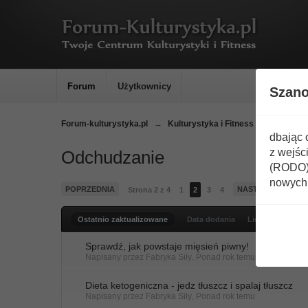
Forum
Użytkownicy
Szan
Forum-kulturystyka.pl
→
Kulturystyka i Fitness
→
Artykuły
dbając 
z wejśc
Odchudzanie
(RODO) 
nowych 
POPRZEDNIA
NASTĘPNA
Strona 2 z 4
1
2
3
4
Ostatnio zaktualizowane
Data dodania
Liczby odpowie
Sprawdź, jak powstaje mięsień piwny!
Napisany przez
Fabryka Siły
,
Ponad rok temu
Dieta ketogeniczna - jedz tłuszcz i spalaj tłuszcz
Napisany przez
Fabryka Siły
,
Ponad rok temu