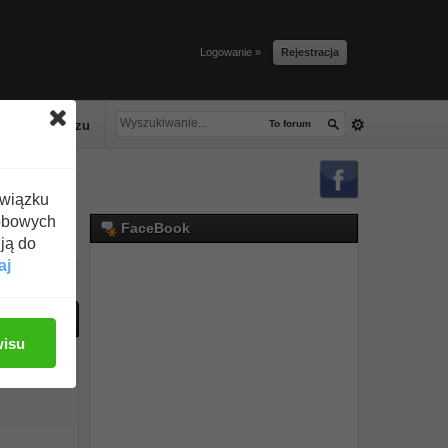
Logowanie »
Rejestracja
lacze tłuszczu
To forum
związku
obowych
FaceBook
ją do
aj
y dodać temat
wisu