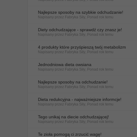
Najlepsze sposoby na szybkie odchudzanie!
Napisany przez
Fabryka Siły
,
Ponad rok temu
Diety odchudzające - sprawdź czy znasz je!
Napisany przez
Fabryka Siły
,
Ponad rok temu
4 produkty które przyśpieszą twój metabolizm
Napisany przez
Fabryka Siły
,
Ponad rok temu
Jednodniowa dieta owsiana
Napisany przez
Fabryka Siły
,
Ponad rok temu
Najlepsze sposoby na odchudzanie!
Napisany przez
Fabryka Siły
,
Ponad rok temu
Dieta redukcyjna - najważniejsze informcje!
Napisany przez
Fabryka Siły
,
Ponad rok temu
Tego unikaj na diecie odchudzającej!
Napisany przez
Fabryka Siły
,
Ponad rok temu
Te zioła pomogą ci zrzucić wagę!