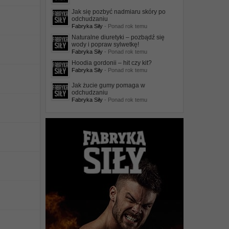
Jak się pozbyć nadmiaru skóry po
odchudzaniu
Fabryka Siły
- Ponad rok temu
Naturalne diuretyki – pozbądź się
wody i popraw sylwetkę!
Fabryka Siły
- Ponad rok temu
Hoodia gordonii – hit czy kit?
Fabryka Siły
- Ponad rok temu
Jak żucie gumy pomaga w
odchudzaniu
Fabryka Siły
- Ponad rok temu