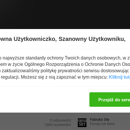
Wyświetl nową zawartość
Spa
owna Użytkowniczko,
Szanowny Użytkowniku,
 i Ciekawostki
→
Odchudzanie
o najwyższe standardy ochrony Twoich danych osobowych, w 
iem w życie Ogólnego Rozporządzenia o Ochronie Danych Os
zaktualizowaliśmy politykę prywatności serwisu dostosowując 
regulacji. Możesz się z nią zapoznać w tym miejscu:
Kliknij tut
Zaloguj się, ab
dzi
Liczby wyświetleń
Własny
Przejdź do ser
Fabryka Siły
0 odpowiedzi
Ponad rok temu
2453 wyświetleń
Fabryka Siły
0 odpowiedzi
Ponad rok temu
1865 wyświetleń