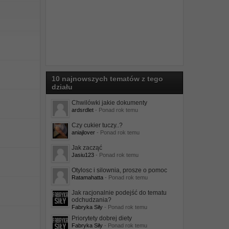
10 najnowszych tematów z tego
działu
Chwilówki jakie dokumenty
ardsrdlet
- Ponad rok temu
Czy cukier tuczy..?
aniajlover
- Ponad rok temu
Jak zacząć
Jasiu123
- Ponad rok temu
Otylosc i silownia, prosze o pomoc
Ratamahatta
- Ponad rok temu
Jak racjonalnie podejść do tematu
odchudzania?
Fabryka Siły
- Ponad rok temu
Priorytety dobrej diety
Fabryka Siły
- Ponad rok temu